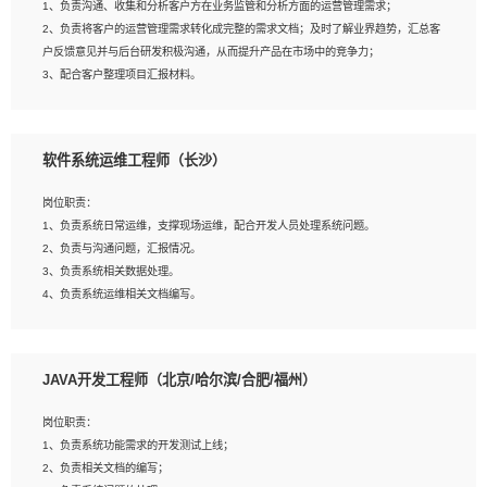
1、负责沟通、收集和分析客户方在业务监管和分析方面的运营管理需求；
4、熟悉OPENCV、HALCON等常用图像处理软件，熟练进行图像处理；
2、负责将客户的运营管理需求转化成完整的需求文档；及时了解业界趋势，汇总客
5、熟悉主流的分类算法、聚类算法和关联分析算法原理，能熟练使用神经网络算法
户反馈意见并与后台研发积极沟通，从而提升产品在市场中的竞争力；
的进行业务建模；
3、配合客户整理项目汇报材料。
6、对OCR领域有深入的研究，熟悉模型调参，压缩和整型化方法；
7、熟悉mysql、oracle、MongoDB、redis等其中一种数据库使用。
岗位要求：
软件系统运维工程师（长沙）
1、3年以上运营或解决方案的工作经验。
2、具备良好的逻辑能力、沟通能力和文字处理能力，能够从海量数据中发现关键特
岗位职责：
征，可独立提出完整的优化方案,并推动方案执行达成结果；熟练使用PPT、
1、负责系统日常运维，支撑现场运维，配合开发人员处理系统问题。
WORD、EXCEL等办公软件；
2、负责与沟通问题，汇报情况。
3、深入理解公司各项AI产品和技术信息；具有较强的文档编写能力，能独立撰写
3、负责系统相关数据处理。
PPT、方案建议书等，面试时需携带个人制作的专业PPT文件进行展示。
4、负责系统运维相关文档编写。
5、负责现场对接客户，沟通事项。
JAVA开发工程师（北京/哈尔滨/合肥/福州）
岗位要求：
1、计算机相关专业本科以上学历，1年以上软件系统运维经验。
岗位职责：
2、精通linux命令。
1、负责系统功能需求的开发测试上线；
3、熟悉oracle、mysql 数据库。
2、负责相关文档的编写；
4、善于沟通，具有良好的团队合作精神和协作能力。