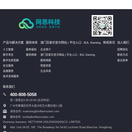
产品与解决方案
服务体系
澳门百家乐官方网站 | 平台入口 - BJL Gaming
新闻资讯
加入我们
人工智能
服务级别
企业简介
招聘岗位
数字孪生
服务网络
澳门百家乐官方网站 | 平台入口 - BJL Gaming
联系方式
数字化转型解
服务网络
留言表单
安全服务
荣誉资质
运维服务
企业风采
技术咨询服务
联系我们
400-808-5058
周一到周五9:30-18:00 (北京时间）
广州市黄埔区科学大道18号芯大厦B2栋1-2层
商务合作: marketing@williamsslate.com
媒体合作: media@williamsslate.com
Overseas business: NETTHINK HOLDINGS(HK)CO.,LIMITED
Add: Unit 04-05, 16F, The Broadway No.54-62 Lockhart Road,
Wanchai, HongKong