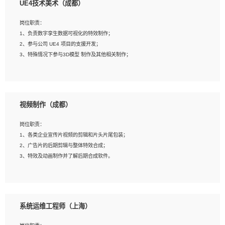
UE4技术美术（成都）
2、熟练掌握 Unity3D 程序开发，精通 C# 语言开发；
3、具有大量插件的使用调试经历，开发测试过 UWP 端程序者优先；
岗位职责：
4、有良好的沟通能力和团队合作意识；
1、负责数字孪生数据可视化的特效制作；
5、开发过 HoloLens 程序者优先。
2、参与公司 UE4 项目的支援开发；
3、特殊情况下参与3D模型 制作及其他相关制作；
岗位要求：
1、全日制本科以上学历，美术、动画相关专业毕业，具有相关效果制作经验2年以
视频制作（成都）
上；
2、熟练掌握 Particle 或 Niagara 制作特效模块；
岗位职责：
3、想象力丰富, 有一定的艺术审美深度；
1、各类企业宣传片视频的剪辑和片头片尾包装；
4、有良好的场景特效搭建功底；
2、广告片的后期剪辑与整体特效合成；
5、熟悉 3Ds Max 或者 Maya；
3、特效及动画制作并了解后期合成软件。
6、有良好的沟通能力和团队合作意识；
7、参与过建筑结构表现相关项目者优先
岗位要求：
1、热爱影视，责任心强，有强烈的兴趣和后期制作的主观能动性；
系统运维工程师（上海）
2、熟练使用After Effect、Photo Shop、熟练掌握视频剪辑和特效包装软件；
3、能对影片后期进行整体调色控制，具备一定审美感；