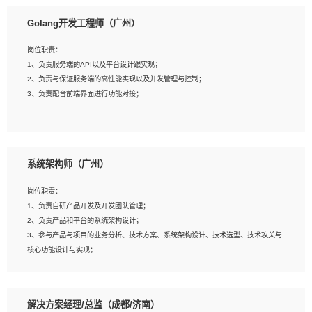
1、本科以上相关专业毕业，拥有三年以上相关数据工作经验经验。
Golang开发工程师（广州）
2、熟悉PostgreSQL、redis、MongoDB、ElasticSearch等开源数据库运维管理，
拥有开发经验优先。
岗位职责：
3、熟悉Oracle、MySQL、SQLServer中一种或多种优先。
1、负责服务端的API以及平台设计跟实现；
4、熟悉Hadoop、HBASE、Spark等大数据平台优先。
2、负责与保证服务端的高性能实现以及并发管理与控制；
5、熟悉linux或任意一种unix操作系统，如有较强操作系统侧工作经验者优先。
3、负责配合前端界面进行功能对接；
6、具备丰富的项目实施经验，较强的自我学习能力。
7、责任心强，为人友好，沟通能力强，具有良好的团队意识。
岗位要求：
1、本科及以上学历，计算机相关专业；
系统架构师（广州）
2、1年以上Golang开发工作经验，能独立完成相应项目开发；
3、基础扎实、熟悉数据结构与算法，熟悉多线程、多进程、IO复用等并发编程思维
岗位职责：
与实现，熟悉常用开源框架及设计模式；
1、负责自研产品开发及开发团队管理；
4、熟悉Golang、连接池、消息队列等组件使用、熟悉后端开发、测试、调试流程
2、负责产品和平台的系统架构设计；
跟工具使用；
3、参与产品与项目的业务分析、技术方案、系统架构设计、技术选型、技术攻关与
5、对技术有激情，喜欢钻研，能快速接受和掌握新技术，学习能力和工作责任心
核心功能设计与实现；
强，良好的沟通表达能力和团队协作能力。
4、根据业务及技术发展，做前瞻性的技术分析、研究及应用；
5、根据业务架构设计与业务需求，上接业务设计下接系统设计，编写系统概要设
计，指导技术骨干进行系统详细设计。
解决方案经理/总监（成都/济南）