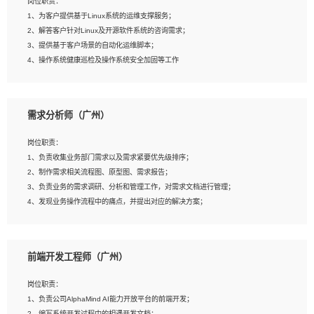
岗位职责：
4、在剪辑上会思考，有一定编导思维；
1、为客户提供基于Linux系统的运维支撑服务；
5、踏实， 勤奋，愿意在工作中不断学习，提高自我；
2、解答客户针对Linux及开源软件系统的咨询需求；
6、能与同事友好相处。
3、提供基于客户场景的自动化运维脚本；
4、操作系统健康巡检及操作系统安全加固等工作
岗位要求：
需求分析师（广州）
1、全日制本科计算机相关专业毕业，3年以上相关工作经验；
2、精通linux操作系统的运行维护，具有故障处理的能力
岗位职责：
3、熟练使用脚本语言，shell/python任一种，熟练使用Ansible
1、负责收集业务部门需求以及需求紧要优先级排序；
4、熟悉linux常见服务、中间件的基本原理、部署以及故障处理，如：Mysql、
2、制作需求相关流程图、原型图、需求报告；
Apache、Nginx、Zabbix、Kafka等
3、负责业务的需求调研、分析和管理工作，对需求文档进行管理；
5、熟悉主流虚拟化技术，如：VMware、KVM
4、发现业务操作流程中的痛点，并提出对应的解决方案；
6、具备网络方面的基础知识，熟悉常见的网络协议，如TCP/IP，转发原理，路由优
5、完成其他上级领导交予的任务和工作。
先级等
7、了解容器技术，熟悉docker或podman
8、有良好的文档编写能力和沟通能力，有RHCE证书优先
前端开发工程师（广州）
岗位要求：
1、本科以上学历，一年以上需求分析相关经验者优先；
岗位职责：
2、熟悉产品及需求规划工具，如:Axure、Xmind、MS Project等；
1、负责公司AlphaMind AI能力开放平台的前端开发；
3、具备良好的交流协调能力，有较强的责任感、工作积极主动；
2、编写系统开发过程中的相遇开发文档；