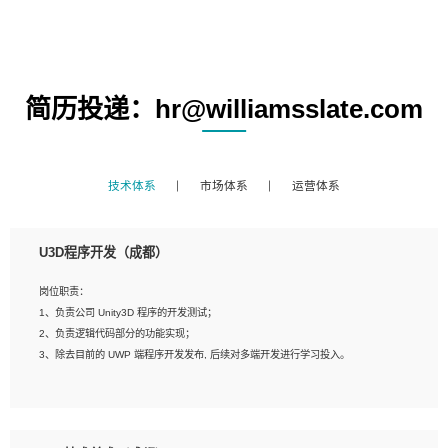
简历投递：hr@williamsslate.com
技术体系
市场体系
运营体系
U3D程序开发（成都）
岗位职责：
1、负责公司 Unity3D 程序的开发测试；
2、负责逻辑代码部分的功能实现；
3、除去目前的 UWP 端程序开发发布, 后续对多端开发进行学习投入。
岗位要求：
1、全日制本科相关专业，具有相关开发经验?年以上；