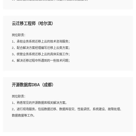
4、负责问答系统的搭建和知识图谱的建立；
云迁移工程师（哈尔滨）
岗位要求：
1、1年及以上自然语言处理方向研究或工作经验，统招本科及以上学历；
岗位职责：
2、熟悉tensorflow，keras，pytorch等常规深度学习框架，快速根据客户需求实现
1、承担业务系统迁移上云的技术咨询服务；
有效的模型；
2、配合解决方案经理编写迁移上云类方案；
3、熟悉掌握至少一种编程语言，如：Python，Java；
3、统管业务系统迁移上云的具体实施工作；
4、 熟悉NLP相关算法与实现；
4、解决迁移过程中所遇到的一些技术问题；
5、至少有一次及以上问答系统的项目实践，熟悉问答系统全流程开发者优先；
6、有较强的问题分析和处理能力，良好的团队合作意识；
7、 参与过相关竞赛或科研项目者优先。
岗位要求：
开源数据库DBA（成都）
1、专科及以上学历，三年以上工作经验，计算机等相关专业；
2、具备常见业务系统资源评估、部署优化和故障排查的能力；
岗位职责：
3、熟悉常见操作系统、存储、网络、 IO 等相关原理；
1、熟悉常见的开源数据库相关解决方案。
4、具有迁移工具实操经验，具备P2V、V2V迁移能力；
2、进行现场服务，包括数据迁移、数据库容灾、性能调优、系统建设、故障处理、
5、熟练华为、VMware虚拟化、云计算及云存储技术；
数据救援等工作。
6、熟悉主流数据库、应用服务器、中间件部署架构和运维方法；
7、具备资源池迁移、应用及数据迁移、异构数据迁移相关经验；
8、具有HCIE/H3CIE/VMware/阿里云等云计算方向认证者优先；
岗位要求：