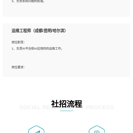
3、负责系统问题的处理。
5、必须有实际的生产环境系统维护经验。
6、有中国移动安全态势系统相关项目经验优先考虑。
岗位要求：
1、精通java编程，熟悉vue和jsp编程；
运维工程师（成都/昆明/哈尔滨）
2、熟悉linux命令；
3、熟练使用springmvc、springcloud、webservice等框架进行开发；
岗位职责：
4、熟练使用oracle、mysql进行开发；
1、负责AI平台和AI应用的的运维工作。
5、熟悉流程开发如使用activiti；
6、计算机相关专业本科以上学历，3年以上开发工作经验。
岗位要求：
1、计算机相关专业，大专以上学历，2年以上开发运维工作经验；
2、必须具备的能力：有丰富的运维开发和K8S运维经验；熟悉K8S、Git、docker
等相关工具使用；熟练掌握Linux环境下的Shell语言 ；工作责任感强、具有良好的
沟通能力、服务意识；
3、掌握Linux环境下的Python编程语言；
社招流程
4、掌握DevOps思想、方法和流程。Jenkins工具使用；
SOCIAL RECRUITMENT PROCESS
5、掌握常见中间件配置与优化，如mysql、nginx等；
6、掌握服务器的维护，熟悉linux系统的常用操作；
7、掌握和第三方系统API接口的维护操作，和安全漏洞扫描的修复工作。