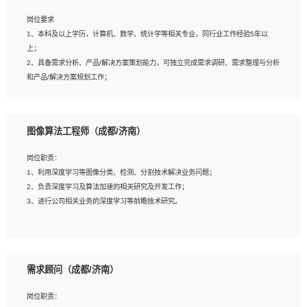
岗位要求
岗位要求：
1、本科及以上学历，计算机、数学、统计学等相关专业，同行业工作经验5年以
1、全日制统招本科及以上学历，计算机相关专业毕业，5年以上开发工作经验；
上；
2、具有扎实的java编程功底和良好的编码习惯，有分布式、多线程及高并发系统开
2、具备需求分析、产品/解决方案策划能力，可独立完成需求调研、需求整理与分析
发经验和性能调优经验尤佳；熟悉JVM调优；掌握基础中间件、基础架构方案和云
和产品/解决方案规划工作；
平台、云产品功能特性，熟练使用相关平台的功能和了解其背后实现机制；
3、逻辑缜密，对用户产品/解决方案体验敏感，对数据敏感，有产品/解决方案意
3、精通主流开发框架经验，精通一门主流开发语言；熟悉主流开源框架源码；
识，有主见，以数据为驱动，以结果为导向；
4、具有一定的大中型项目参与经验，有中间件、基础组件和框架的研发经验，具备
4、具有丰富的AI产品/解决方案解决方案经验，能够针对客户的需求，快速响应输出
研发管理流程建设经验；
图像算法工程师（成都/济南）
相关的解决方案，包括视频分析、图像识别、NLP、OCR、机器学习等；
5、熟悉Spring、Mybatis等开源框架和常用apache组件,熟悉Web服务端开发的各
5、具备AI技术背景，掌握TensorFlow、PyTorch、Spark MLlib、SK-Learn等常见
种常用框架和技术Springboot、Shiro、springcloud等；熟悉Linux常用命令和了解
岗位职责：
AI算法框架，对人脸识别、目标检测、图像识别、OCR、NLP等AI算法有深刻理
常用脚本语言，较丰富的线上系统运维经验，复杂问题排查思路清晰。
1、利用深度学习等图像分类、检测、分割技术解决业务问题；
解。具有AI平台级产品/解决方案从业经验者优先。具有大数据技术背景者优先；
2、负责深度学习及算法加速的相关研究及开发工作；
6、具备良好的客户意识与沟通能力，善于学习思考、创新与团队协作，认真负责、
3、进行公司相关业务的深度学习等前瞻技术研究。
执行力与抗压力强。
岗位要求：
1、统招本科以上学历，图形图像、计算机或数学相关专业；
需求顾问（成都/济南）
2、2年以上图像处理开发经验，熟悉python和spark开发；
3、熟练使用TensorFlow、Theano、Keras 及 Caffe 任意一种主流深度学习框架搭
岗位职责：
建深度学习系统环境；