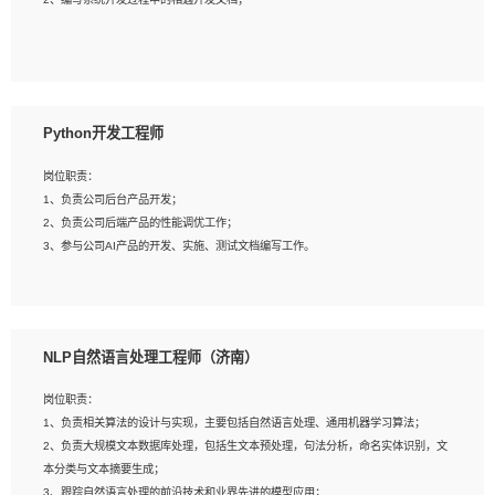
4、有较强的系统需求分析、文档编写能力、沟通能力；
5、具备与多团队合作的经验，良好团队协作精神；
岗位要求：
1、全日制本科及以上学历，计算机相关专业毕业，一年以上前端开发工作经验；
2、熟练掌握HTML、CSS、JavaScript等web相关技术；
Python开发工程师
3、熟悉react/vue/angular任何一种前端框架，熟悉react优先；
4、熟悉webpack配置和git操作；
岗位职责：
5、善于沟通，具有团队意识；
1、负责公司后台产品开发；
2、负责公司后端产品的性能调优工作；
3、参与公司AI产品的开发、实施、测试文档编写工作。
岗位要求:
1、计算机相关专业，本科及以上学历，2年以上后端开发经验，有过运营商项目经
NLP自然语言处理工程师（济南）
验的更佳；
2、熟练python编程语言，熟悉服务端开发流程，熟悉常见的算法和数据结构；
岗位职责：
3、熟悉数据库开发，熟悉Mysql、Oracle、MongoDb数据库应用开发其中一种；
1、负责相关算法的设计与实现，主要包括自然语言处理、通用机器学习算法；
4、熟悉Python Wed框架（Django/Flask...）代码能力优秀，熟悉编码规范和具备
2、负责大规模文本数据库处理，包括生文本预处理，句法分析，命名实体识别，文
良好的文档编写能力）；
本分类与文本摘要生成；
5、沟通表达能力强，具备团队协作能力。
3、跟踪自然语言处理的前沿技术和业界先进的模型应用；