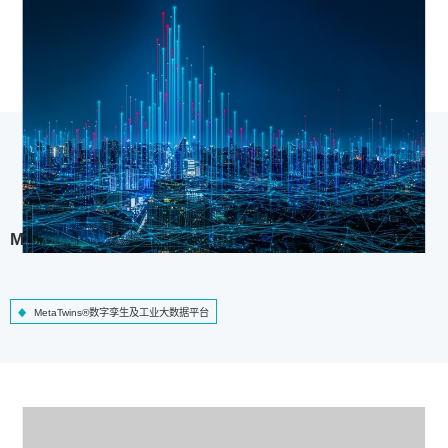
MetaTwins®数字孪生及工业大数据平台
MetaTwins®数字孪生及工业大数据平台