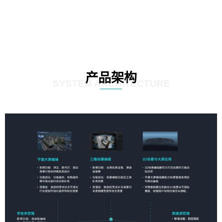
产品架构
SYSTEM ARCHITECTURE