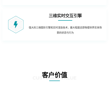
三维实时交互引擎
强大的三维图形引擎和实时渲染技术，最大程度还原物理世界实体场
景的状态与行为
客户价值
CUSTOMER VALUE
01
生产制造管理：结合实时生产数据，在3D场景中实时获知生产运营的KPI数据
和状态。同时当出现异常时，对各类报警信息进行处理和自动报警，定位到3D