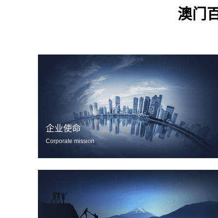
澳门百
企业使命
Corporate mission