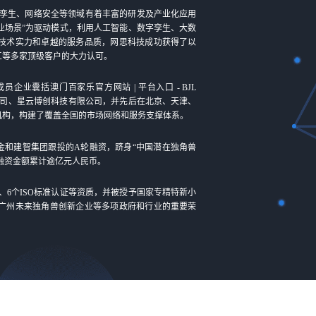
孪生、网络安全等领域有着丰富的研发及产业化应用
业场景”为驱动模式，利用人工智能、数字孪生、大数
技术实力和卓越的服务品质，网思科技成功获得了以
工等多家顶级客户的大力认可。
企业囊括澳门百家乐官方网站 | 平台入口 - BJL
限公司、星云博创科技有限公司，并先后在北京、天津、
机构，构建了覆盖全国的市场网络和服务支撑体系。
基金和建智集团跟投的A轮融资，跻身“中国潜在独角兽
，融资金额累计逾亿元人民币。
C、6个ISO标准认证等资质，并被授予国家专精特新小
广州未来独角兽创新企业等多项政府和行业的重要荣