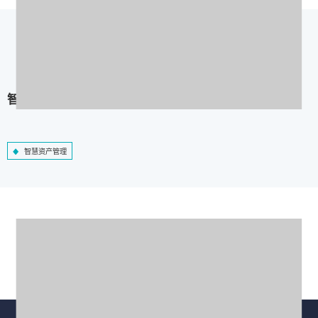
智慧资产管理
智慧资产管理