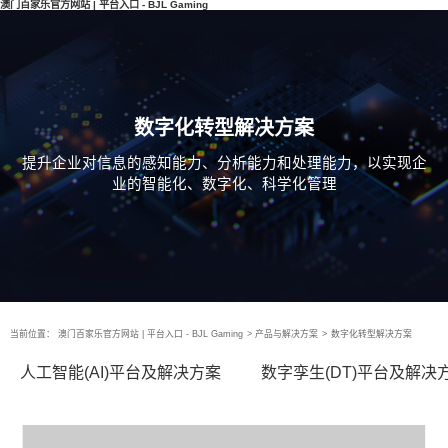
澳门百家乐官方网站 | 平台入口 - BJL Gaming
数字化转型解决方案
提升企业对信息的感知能力、分析能力和处理能力，以实现企
业的智能化、数字化、科学化管理
当前位置：
澳门百家乐官方网站 | 平台入口 - BJL Gaming
>
产品与解决方案
>
数字化转型解决方案
人工智能(AI)平台及解决方案
数字孪生(DT)平台及解决