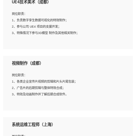
UE4技术美术（成都）
2、熟练掌握 Unity3D 程序开发，精通 C# 语言开发；
3、具有大量插件的使用调试经历，开发测试过 UWP 端程序者优先；
岗位职责：
4、有良好的沟通能力和团队合作意识；
1、负责数字孪生数据可视化的特效制作；
5、开发过 HoloLens 程序者优先。
2、参与公司 UE4 项目的支援开发；
3、特殊情况下参与3D模型 制作及其他相关制作；
岗位要求：
1、全日制本科以上学历，美术、动画相关专业毕业，具有相关效果制作经验2年以
视频制作（成都）
上；
2、熟练掌握 Particle 或 Niagara 制作特效模块；
岗位职责：
3、想象力丰富, 有一定的艺术审美深度；
1、各类企业宣传片视频的剪辑和片头片尾包装；
4、有良好的场景特效搭建功底；
2、广告片的后期剪辑与整体特效合成；
5、熟悉 3Ds Max 或者 Maya；
3、特效及动画制作并了解后期合成软件。
6、有良好的沟通能力和团队合作意识；
7、参与过建筑结构表现相关项目者优先
岗位要求：
1、热爱影视，责任心强，有强烈的兴趣和后期制作的主观能动性；
系统运维工程师（上海）
2、熟练使用After Effect、Photo Shop、熟练掌握视频剪辑和特效包装软件；
3、能对影片后期进行整体调色控制，具备一定审美感；