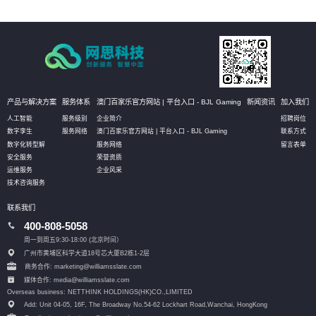
产品与解决方案
服务体系
澳门百家乐官方网站 | 平台入口 - BJL Gaming
新闻资讯
加入我们
人工智能
服务级别
企业简介
招聘岗位
数字孪生
服务网络
澳门百家乐官方网站 | 平台入口 - BJL Gaming
联系方式
数字化转型解
服务网络
留言表单
安全服务
荣誉资质
运维服务
企业风采
技术咨询服务
联系我们
400-808-5058
周一到周五9:30-18:00 (北京时间）
广州市黄埔区科学大道18号芯大厦B2栋1-2层
商务合作: marketing@williamsslate.com
媒体合作: media@williamsslate.com
Overseas business: NETTHINK HOLDINGS(HK)CO.,LIMITED
Add: Unit 04-05, 16F, The Broadway No.54-62 Lockhart Road,
Wanchai, HongKong