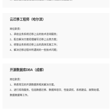
4、负责问答系统的搭建和知识图谱的建立；
云迁移工程师（哈尔滨）
岗位要求：
1、1年及以上自然语言处理方向研究或工作经验，统招本科及以上学历；
岗位职责：
2、熟悉tensorflow，keras，pytorch等常规深度学习框架，快速根据客户需求实现
1、承担业务系统迁移上云的技术咨询服务；
有效的模型；
2、配合解决方案经理编写迁移上云类方案；
3、熟悉掌握至少一种编程语言，如：Python，Java；
3、统管业务系统迁移上云的具体实施工作；
4、 熟悉NLP相关算法与实现；
4、解决迁移过程中所遇到的一些技术问题；
5、至少有一次及以上问答系统的项目实践，熟悉问答系统全流程开发者优先；
6、有较强的问题分析和处理能力，良好的团队合作意识；
7、 参与过相关竞赛或科研项目者优先。
岗位要求：
开源数据库DBA（成都）
1、专科及以上学历，三年以上工作经验，计算机等相关专业；
2、具备常见业务系统资源评估、部署优化和故障排查的能力；
岗位职责：
3、熟悉常见操作系统、存储、网络、 IO 等相关原理；
1、熟悉常见的开源数据库相关解决方案。
4、具有迁移工具实操经验，具备P2V、V2V迁移能力；
2、进行现场服务，包括数据迁移、数据库容灾、性能调优、系统建设、故障处理、
5、熟练华为、VMware虚拟化、云计算及云存储技术；
数据救援等工作。
6、熟悉主流数据库、应用服务器、中间件部署架构和运维方法；
7、具备资源池迁移、应用及数据迁移、异构数据迁移相关经验；
8、具有HCIE/H3CIE/VMware/阿里云等云计算方向认证者优先；
岗位要求：