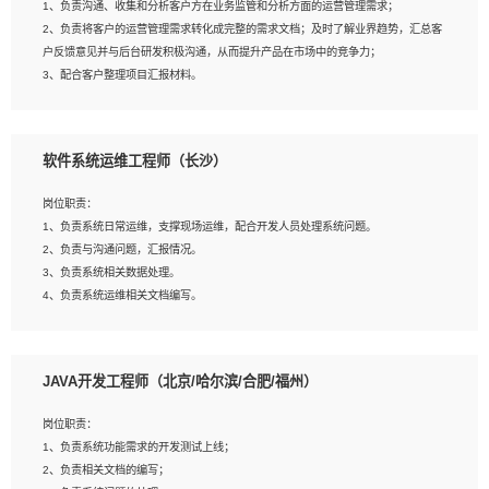
1、负责沟通、收集和分析客户方在业务监管和分析方面的运营管理需求；
4、熟悉OPENCV、HALCON等常用图像处理软件，熟练进行图像处理；
2、负责将客户的运营管理需求转化成完整的需求文档；及时了解业界趋势，汇总客
5、熟悉主流的分类算法、聚类算法和关联分析算法原理，能熟练使用神经网络算法
户反馈意见并与后台研发积极沟通，从而提升产品在市场中的竞争力；
的进行业务建模；
3、配合客户整理项目汇报材料。
6、对OCR领域有深入的研究，熟悉模型调参，压缩和整型化方法；
7、熟悉mysql、oracle、MongoDB、redis等其中一种数据库使用。
岗位要求：
软件系统运维工程师（长沙）
1、3年以上运营或解决方案的工作经验。
2、具备良好的逻辑能力、沟通能力和文字处理能力，能够从海量数据中发现关键特
岗位职责：
征，可独立提出完整的优化方案,并推动方案执行达成结果；熟练使用PPT、
1、负责系统日常运维，支撑现场运维，配合开发人员处理系统问题。
WORD、EXCEL等办公软件；
2、负责与沟通问题，汇报情况。
3、深入理解公司各项AI产品和技术信息；具有较强的文档编写能力，能独立撰写
3、负责系统相关数据处理。
PPT、方案建议书等，面试时需携带个人制作的专业PPT文件进行展示。
4、负责系统运维相关文档编写。
5、负责现场对接客户，沟通事项。
JAVA开发工程师（北京/哈尔滨/合肥/福州）
岗位要求：
1、计算机相关专业本科以上学历，1年以上软件系统运维经验。
岗位职责：
2、精通linux命令。
1、负责系统功能需求的开发测试上线；
3、熟悉oracle、mysql 数据库。
2、负责相关文档的编写；
4、善于沟通，具有良好的团队合作精神和协作能力。