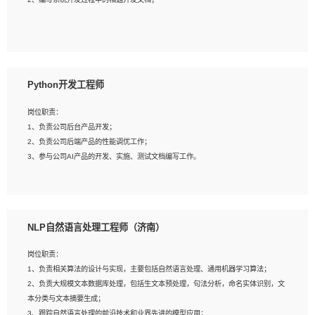
4、有较强的系统需求分析、文档编写能力、沟通能力；
5、具备与多团队合作的经验，良好团队协作精神；
岗位要求：
1、全日制本科及以上学历，计算机相关专业毕业，一年以上前端开发工作经验；
2、熟练掌握HTML、CSS、JavaScript等web相关技术；
Python开发工程师
3、熟悉react/vue/angular任何一种前端框架，熟悉react优先；
4、熟悉webpack配置和git操作；
岗位职责：
5、善于沟通，具有团队意识；
1、负责公司后台产品开发；
2、负责公司后端产品的性能调优工作；
3、参与公司AI产品的开发、实施、测试文档编写工作。
岗位要求:
1、计算机相关专业，本科及以上学历，2年以上后端开发经验，有过运营商项目经
NLP自然语言处理工程师（济南）
验的更佳；
2、熟练python编程语言，熟悉服务端开发流程，熟悉常见的算法和数据结构；
岗位职责：
3、熟悉数据库开发，熟悉Mysql、Oracle、MongoDb数据库应用开发其中一种；
1、负责相关算法的设计与实现，主要包括自然语言处理、通用机器学习算法；
4、熟悉Python Wed框架（Django/Flask...）代码能力优秀，熟悉编码规范和具备
2、负责大规模文本数据库处理，包括生文本预处理，句法分析，命名实体识别，文
良好的文档编写能力）；
本分类与文本摘要生成；
5、沟通表达能力强，具备团队协作能力。
3、跟踪自然语言处理的前沿技术和业界先进的模型应用；