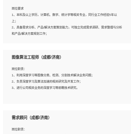
岗位要求
岗位要求：
1、本科及以上学历，计算机、数学、统计学等相关专业，同行业工作经验5年以
1、全日制统招本科及以上学历，计算机相关专业毕业，5年以上开发工作经验；
上；
2、具有扎实的java编程功底和良好的编码习惯，有分布式、多线程及高并发系统开
2、具备需求分析、产品/解决方案策划能力，可独立完成需求调研、需求整理与分析
发经验和性能调优经验尤佳；熟悉JVM调优；掌握基础中间件、基础架构方案和云
和产品/解决方案规划工作；
平台、云产品功能特性，熟练使用相关平台的功能和了解其背后实现机制；
3、逻辑缜密，对用户产品/解决方案体验敏感，对数据敏感，有产品/解决方案意
3、精通主流开发框架经验，精通一门主流开发语言；熟悉主流开源框架源码；
识，有主见，以数据为驱动，以结果为导向；
4、具有一定的大中型项目参与经验，有中间件、基础组件和框架的研发经验，具备
4、具有丰富的AI产品/解决方案解决方案经验，能够针对客户的需求，快速响应输出
研发管理流程建设经验；
图像算法工程师（成都/济南）
相关的解决方案，包括视频分析、图像识别、NLP、OCR、机器学习等；
5、熟悉Spring、Mybatis等开源框架和常用apache组件,熟悉Web服务端开发的各
5、具备AI技术背景，掌握TensorFlow、PyTorch、Spark MLlib、SK-Learn等常见
种常用框架和技术Springboot、Shiro、springcloud等；熟悉Linux常用命令和了解
岗位职责：
AI算法框架，对人脸识别、目标检测、图像识别、OCR、NLP等AI算法有深刻理
常用脚本语言，较丰富的线上系统运维经验，复杂问题排查思路清晰。
1、利用深度学习等图像分类、检测、分割技术解决业务问题；
解。具有AI平台级产品/解决方案从业经验者优先。具有大数据技术背景者优先；
2、负责深度学习及算法加速的相关研究及开发工作；
6、具备良好的客户意识与沟通能力，善于学习思考、创新与团队协作，认真负责、
3、进行公司相关业务的深度学习等前瞻技术研究。
执行力与抗压力强。
岗位要求：
1、统招本科以上学历，图形图像、计算机或数学相关专业；
需求顾问（成都/济南）
2、2年以上图像处理开发经验，熟悉python和spark开发；
3、熟练使用TensorFlow、Theano、Keras 及 Caffe 任意一种主流深度学习框架搭
岗位职责：
建深度学习系统环境；