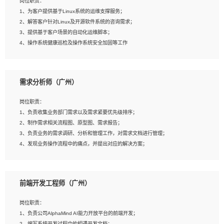
岗位职责：
4、在剪辑上会思考，有一定编导思维；
1、为客户提供基于Linux系统的运维支撑服务；
5、踏实， 勤奋，愿意在工作中不断学习，提高自我；
2、解答客户针对Linux及开源软件系统的咨询需求；
6、能与同事友好相处。
3、提供基于客户场景的自动化运维脚本；
4、操作系统健康巡检及操作系统安全加固等工作
岗位要求：
需求分析师（广州）
1、全日制本科计算机相关专业毕业，3年以上相关工作经验；
2、精通linux操作系统的运行维护，具有故障处理的能力
岗位职责：
3、熟练使用脚本语言，shell/python任一种，熟练使用Ansible
1、负责收集业务部门需求以及需求紧要优先级排序；
4、熟悉linux常见服务、中间件的基本原理、部署以及故障处理，如：Mysql、
2、制作需求相关流程图、原型图、需求报告；
Apache、Nginx、Zabbix、Kafka等
3、负责业务的需求调研、分析和管理工作，对需求文档进行管理；
5、熟悉主流虚拟化技术，如：VMware、KVM
4、发现业务操作流程中的痛点，并提出对应的解决方案；
6、具备网络方面的基础知识，熟悉常见的网络协议，如TCP/IP，转发原理，路由优
5、完成其他上级领导交予的任务和工作。
先级等
7、了解容器技术，熟悉docker或podman
8、有良好的文档编写能力和沟通能力，有RHCE证书优先
前端开发工程师（广州）
岗位要求：
1、本科以上学历，一年以上需求分析相关经验者优先；
岗位职责：
2、熟悉产品及需求规划工具，如:Axure、Xmind、MS Project等；
1、负责公司AlphaMind AI能力开放平台的前端开发；
3、具备良好的交流协调能力，有较强的责任感、工作积极主动；
2、编写系统开发过程中的相遇开发文档；