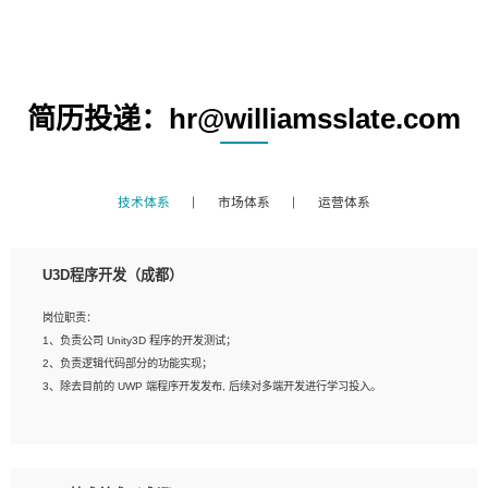
简历投递：hr@williamsslate.com
技术体系
市场体系
运营体系
U3D程序开发（成都）
岗位职责：
1、负责公司 Unity3D 程序的开发测试；
2、负责逻辑代码部分的功能实现；
3、除去目前的 UWP 端程序开发发布, 后续对多端开发进行学习投入。
岗位要求：
1、全日制本科相关专业，具有相关开发经验?年以上；