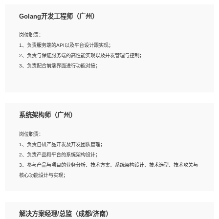
1、本科以上相关专业毕业，拥有三年以上相关数据工作经验经验。
Golang开发工程师（广州）
2、熟悉PostgreSQL、redis、MongoDB、ElasticSearch等开源数据库运维管理，
拥有开发经验优先。
岗位职责：
3、熟悉Oracle、MySQL、SQLServer中一种或多种优先。
1、负责服务端的API以及平台设计跟实现；
4、熟悉Hadoop、HBASE、Spark等大数据平台优先。
2、负责与保证服务端的高性能实现以及并发管理与控制；
5、熟悉linux或任意一种unix操作系统，如有较强操作系统侧工作经验者优先。
3、负责配合前端界面进行功能对接；
6、具备丰富的项目实施经验，较强的自我学习能力。
7、责任心强，为人友好，沟通能力强，具有良好的团队意识。
岗位要求：
1、本科及以上学历，计算机相关专业；
系统架构师（广州）
2、1年以上Golang开发工作经验，能独立完成相应项目开发；
3、基础扎实、熟悉数据结构与算法，熟悉多线程、多进程、IO复用等并发编程思维
岗位职责：
与实现，熟悉常用开源框架及设计模式；
1、负责自研产品开发及开发团队管理；
4、熟悉Golang、连接池、消息队列等组件使用、熟悉后端开发、测试、调试流程
2、负责产品和平台的系统架构设计；
跟工具使用；
3、参与产品与项目的业务分析、技术方案、系统架构设计、技术选型、技术攻关与
5、对技术有激情，喜欢钻研，能快速接受和掌握新技术，学习能力和工作责任心
核心功能设计与实现；
强，良好的沟通表达能力和团队协作能力。
4、根据业务及技术发展，做前瞻性的技术分析、研究及应用；
5、根据业务架构设计与业务需求，上接业务设计下接系统设计，编写系统概要设
计，指导技术骨干进行系统详细设计。
解决方案经理/总监（成都/济南）