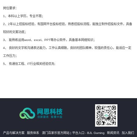
岗位要求：
1、本科以上学历，专业不限；
2、2年以上招投标经验，有国网平台投标经验，熟悉招投标流程，能独立制作招投标文件，具备
较好的文案功底；
3、 能熟练运用word、excel、PPT等办公软件，具备基本网络知识；
4、 良好的文字和沟通表达能力，工作认真细致，良好的团队精神，较强的责任心，能适应一定
工作压力；
5、 有通信工程、IT行业相关经验优先;
产品与解决方案
服务体系
澳门百家乐官方网站 | 平台入口 - BJL Gaming
新闻资讯
加入我们