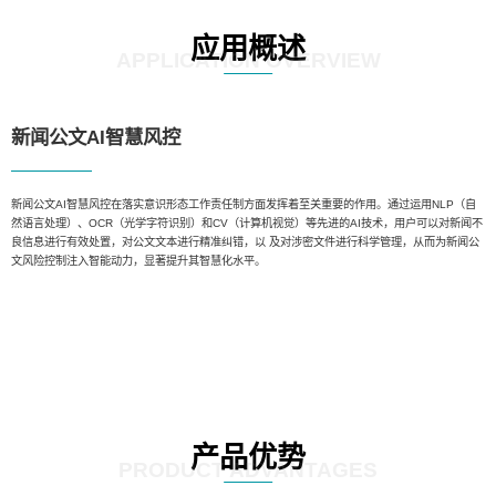
应用概述
APPLICATION OVERVIEW
新闻公文AI智慧风控
新闻公文AI智慧风控在落实意识形态工作责任制方面发挥着至关重要的作用。通过运用NLP（自
然语言处理）、OCR（光学字符识别）和CV（计算机视觉）等先进的AI技术，用户可以对新闻不
良信息进行有效处置，对公文文本进行精准纠错，以 及对涉密文件进行科学管理，从而为新闻公
文风险控制注入智能动力，显著提升其智慧化水平。
产品优势
PRODUCT ADVANTAGES