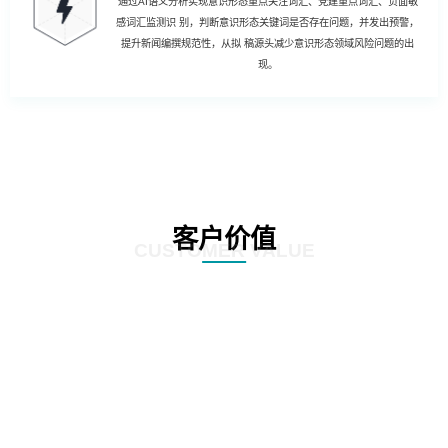
通过AI语义分析实现意识形态重点关注词汇、党建重点词汇、负面敏
感词汇监测识 别，判断意识形态关键词是否存在问题，并发出预警，
提升新闻编撰规范性，从拟 稿源头减少意识形态领域风险问题的出
现。
客户价值
CUSTOMER VALUE
01
强化风险控制：AI智慧风控技术能够通过对新闻公文内容的深度分析和挖掘，
发现潜在的风险点，如敏感信息泄露、政策误读等。通过及时预警和提醒，帮
助客户规避潜在风险，确保新闻公文的准确性和合规性。