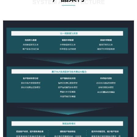
SYSTEM ARCHITECTURE