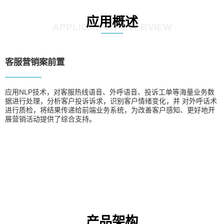
应用概述
APPLICATION OVERVIEW
客服营销案前置
应用NLP技术，对客服热线语音、外呼语音、投诉工单等海量业务数
据进行处理，分析客户投诉诉求，识别客户情绪变化，并 对外呼话术
进行质检，将结果传递给前端业务系统，为改善客户感知、更好地开
展营销活动提供了综合支持。
产品架构