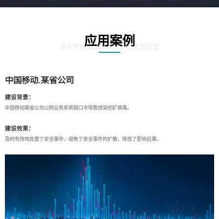
应用案例
APPLICATION CASES
中国移动.某省公司
建设背景：
中国移动某省公司公网业务系统弱口令导致感染挖矿病毒。
建设效果：
及时有效地处置了安全事件，避免了安全事件的扩散，降低了影响后果。