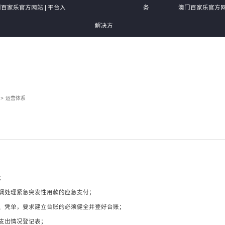
百家乐官方网站 | 平台入
务
澳门百家乐官方网站
解决方
 BJL Gaming
体
口 - BJL Gaming
案
系
>
运营体系
；
调处理紧急突发性用款的应急支付；
、凭单，要求建立台账的必须健全并登好台账；
支出情况登记表；