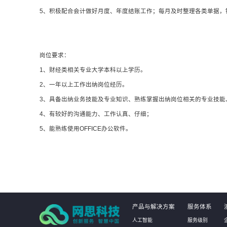
5、积极配合会计做好月度、年度结账工作；每月及时整理各类单据，
岗位要求：
1、财经类相关专业大学本科以上学历。
2、一年以上工作出纳岗位经历。
3、具备出纳业务技能及专业知识、熟练掌握出纳岗位相关的专业技能
4、有较好的沟通能力、工作认真、仔细；
5、能熟练使用OFFICE办公软件。
产品与解决方案
服务体系
人工智能
服务级别