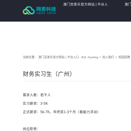
澳门百家乐官方网站 | 平台入口 - BJL Gaming
澳门百家乐官方网站 | 平台入
澳门
口 - BJL Gaming
口 -
当前位置：
澳门百家乐官方网站 | 平台入口 - BJL Gaming
>
加入我们
>
校园招聘
财务实习生（广州）
需求人数：若干人
实习薪资：3-5K
正式薪资：5k-7K，年终奖1-3个月（看能力浮动）
岗位职责：