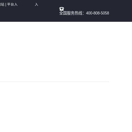
 | 平台入
入
全国服务热线：400-808-5058
我
们