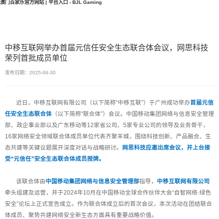
澳门百家乐官方网站 | 平台入口 - BJL Gaming
中移互联网举办首届元信任安全生态联合体会议，网思科技
荣列首批成员单位
发布日期：2025-06-30
近日，中移互联网有限公司（以下简称“中移互联”）于广州成功举办
首届元信
任安全生态联合体
（以下简称“联合体”）会议。中国移动集团网络与信息安全管理
部、政企事业部以及广东移动等12家省公司、5家专业公司的领导及业务骨干，
16家网络安全领域联合体成员单位代表齐聚羊城，围绕科技创新、产品融合、生
态共建等关键议题展开深度对话与战略研讨。
网思科技应邀出席会议，并上台接
受“元信任”安全生态联合体成员授牌。
该联合体由
中国移动集团网络与信息安全管理部
指导，
中移互联网有限公司
牵头组建及运营，并于2024年10月在中国移动全球合作伙伴大会“自智网络·绿色
安全”论坛上正式宣告成立。作为联合体成立后的首次会议，本次活动在团结联合
体成员、聚势共建网络安全新生态方面具有重要战略价值。