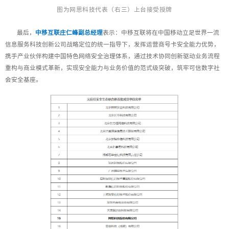
图为网思科技代表（右三）上台接受授牌
最后，
中移互联庄仁峰副总经理
表示：中移互联将在中国移动立足世界一流
信息服务科技创新公司战略定位的统一指导下，发挥运营商号卡安全能力优势，
携手产业伙伴构建中国特色网络安全治理体系，通过技术协同创新驱动业务流程
重构与商业模式革新，实现安全能力与业务价值的范式级突破，筑牢可信数字社
会安全基座。