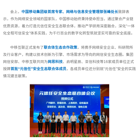
会上，
中国移动集团级首席专家、网络与信息安全管理部张峰处长
致辞表
示，作为网络安全领域的国家队，中国移动始终秉持使命担当，通过聚合产业链
优质资源，着力打造元信任安全生态联合体，推动产学研用深度融合，深化“一体
化全程可信安全”体系实践，为千行百业的数字化转型筑就坚实可靠的安全底座。
中移互联正式发布了
联合体生态合作政策
，将携手网络安全企业、科研院所
及行业客户，构建以技术创新为引擎、市场需求为导向的网信安全生态圈。集团
网信安部、中移互联共同为
网思科技
、启明星辰、亚信科技等16家成员单位正式
授牌
首批“元信任”安全生态联合体成员
，各成员单位还分别就“元信任”安全的实践
情况建言献策。