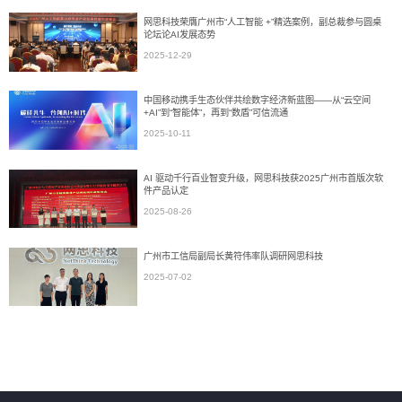
网思科技荣膺广州市“人工智能 +”精选案例，副总裁参与圆桌
论坛论AI发展态势
2025-12-29
中国移动携手生态伙伴共绘数字经济新蓝图——从“云空间
+AI”到“智能体”，再到“数盾”可信流通
2025-10-11
AI 驱动千行百业智变升级，网思科技获2025广州市首版次软
件产品认定
2025-08-26
广州市工信局副局长黄符伟率队调研网思科技
2025-07-02