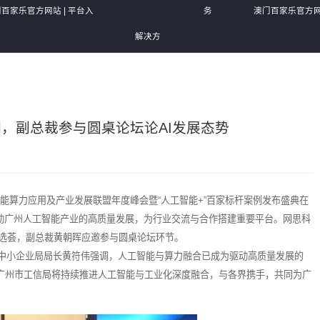
百家乐官方网站 | 平台入
务
澳门百家乐官方网站
解决方
 BJL Gaming
体
口 - BJL Gaming
案
系
例，副总裁参与圆桌论坛论AI发展态势
工智能算力应用及产业发展联盟年度峰会暨“人工智能+”百家标杆案例发布盛典在
推动广州人工智能产业的高质量发展，为行业交流与合作搭建重要平台。网思科
精选荟，副总裁黄朝晖应邀参与圆桌论坛环节。
中小企业局局长黄符伟强调，人工智能与算力融合已成为驱动高质量发展的
广州市工信局将持续推进人工智能与工业化深度融合，与各界携手，共同为广