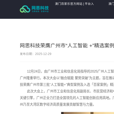
澳门百家乐官方网站 | 平台入口 - BJL Gaming
澳门百家乐官方网站 | 平台入
澳门
口 - BJL Gaming
口 -
网思科技荣膺广州市“人工智能 +”精选案
发布日期：2025-12-29
12月24日，由广州市工业和信息化局指导的2025广州人
广州隆重举行。本次大会以“融合赋能 聚势突破”为主题，旨在
技荣膺广州市第三批“人工智能+”典型案例及入选「百家案例」
此次大会上，广州市工业和信息化局副局长、市民营经济和
关键引擎，广州正全力打造全国领先的人工智能创新应用高地。
州乃至大湾区数字经济高质量发展贡献智慧与力量。