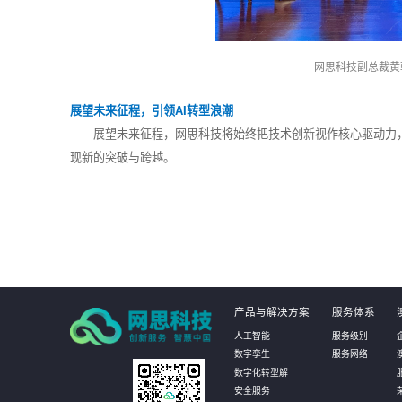
网思科技副总裁黄
展望未来征程，引领AI转型浪潮
展望未来征程，网思科技将始终把技术创新视作核心驱动力
现新的突破与跨越。
产品与解决方案
服务体系
人工智能
服务级别
数字孪生
服务网络
数字化转型解
安全服务