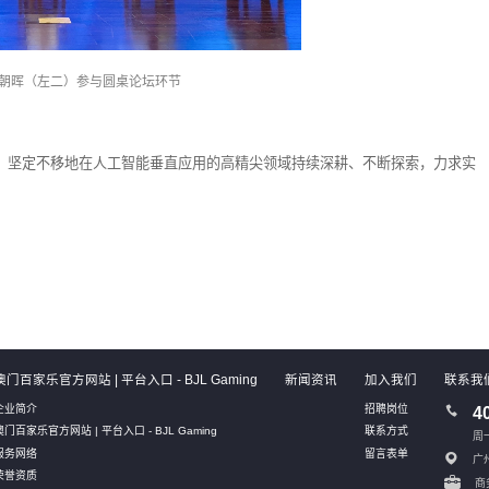
朝晖（左二）参与圆桌论坛环节
，坚定不移地在人工智能垂直应用的高精尖领域持续深耕、不断探索，力求实
澳门百家乐官方网站 | 平台入口 - BJL Gaming
新闻资讯
加入我们
联系我
企业简介
招聘岗位
4
澳门百家乐官方网站 | 平台入口 - BJL Gaming
联系方式
周一
服务网络
留言表单
广
荣誉资质
商务