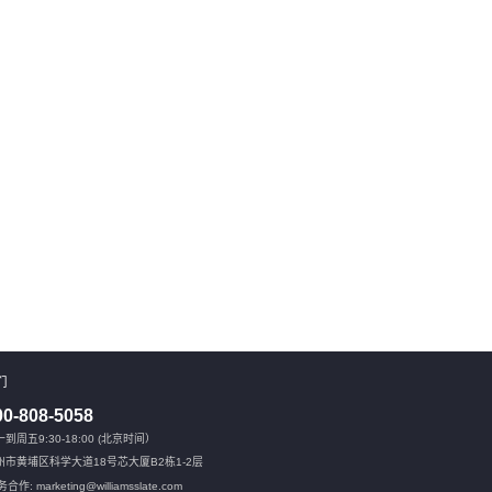
们
00-808-5058
到周五9:30-18:00 (北京时间）
州市黄埔区科学大道18号芯大厦B2栋1-2层
合作: marketing@williamsslate.com