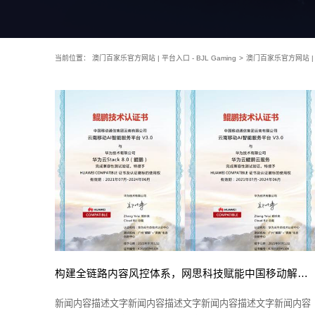
当前位置：
澳门百家乐官方网站 | 平台入口 - BJL Gaming
>
澳门百家乐官方网站 | 平
构建全链路内容风控体系，网思科技赋能中国移动解决内容安全难题
新闻内容描述文字新闻内容描述文字新闻内容描述文字新闻内容