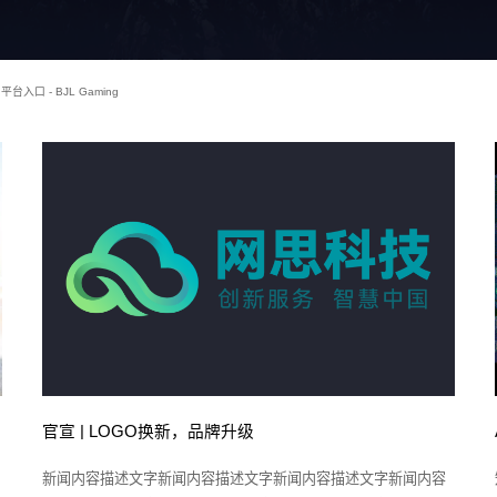
台入口 - BJL Gaming
官宣 | LOGO换新，品牌升级
新闻内容描述文字新闻内容描述文字新闻内容描述文字新闻内容