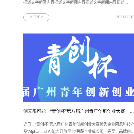
描述文字新闻内容描述文字新闻内容描述文字新闻内容描述...
MORE >
2021/08/1
创无限可能！“青创杯”第八届广州青年创新创业大赛一等奖花落网思
近日，“青创杯”第八届广州青年创新创业大赛优秀企业网思科技
品“Alphamind AI能力开放平台”荣获企业成长组一等奖，品牌创