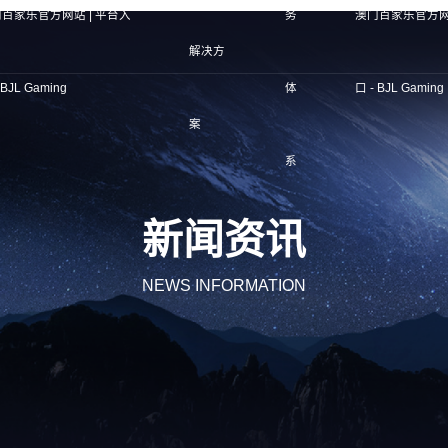
百家乐官方网站 | 平台入
务
澳门百家乐官方网站
解决方
 BJL Gaming
体
口 - BJL Gaming
案
系
新闻资讯
NEWS INFORMATION