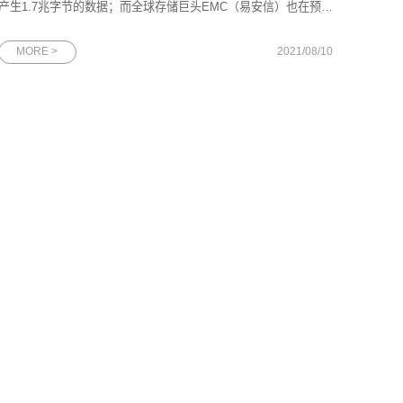
产生1.7兆字节的数据；而全球存储巨头EMC（易安信）也在预
测，到2021年将有大约40万亿GB的数据产生。就在你看这篇文
章的时候，这些惊人的数据每分每秒都在被创建，正源源不断地
MORE >
2021/08/10
流入数据存储、处理的重要枢纽——数据中心。信息时代来临，
数据中心迎来大规模建