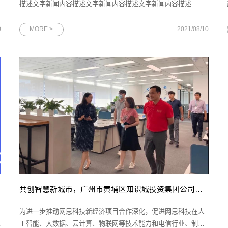
描述文字新闻内容描述文字新闻内容描述文字新闻内容描述...
0
MORE >
2021/08/10
共创智慧新城市，广州市黄埔区知识城投资集团公司考察团一行莅临网思科技指导交流
产
为进一步推动网思科技新经济项目合作深化，促进网思科技在人
新
工智能、大数据、云计算、物联网等技术能力和电信行业、制造